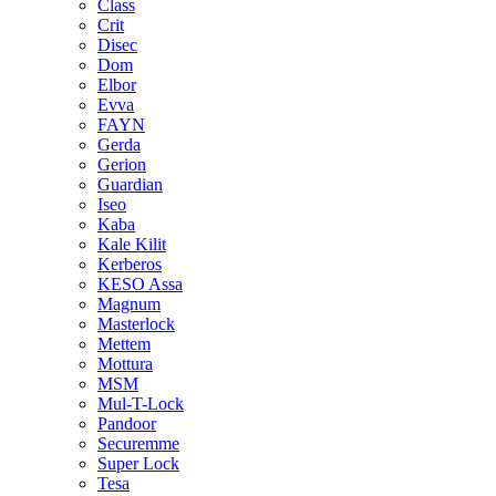
Class
Crit
Disec
Dom
Elbor
Evva
FAYN
Gerda
Gerion
Guardian
Iseo
Kaba
Kale Kilit
Kerberos
KESO Assa
Magnum
Masterlock
Mettem
Mottura
MSM
Mul-T-Lock
Pandoor
Securemme
Super Lock
Tesa